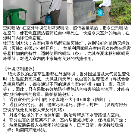
空间喷洒: 在室外环境使用常规喷洒，超低容量喷洒，把杀虫剂喷洒
在空间，使苍蝇直接沾着药粒而中毒死亡，快速杀灭室外的蝇类，在
短时间内降低蝇密度。
物理防制方法：在室内重点场所安装灭蝇灯，达到较好的辅助灭蝇效
果（灭蝇灯必须24小时开启）。 简单利用家蝇在室内喜欢停留在绳索
等悬挂物的的特性，适时使用粘蝇纸（条），尤其在夏末秋初家蝇高
峰季节，对进入室内的小家蝇有良好的粘捕作用。
【环境防制建议】
绝大多数的虫害孳生源都在外围环境，当外围温度及天气发生变化
时（如温度忽高忽低、大风及雨天等）或虫害的生理需求（寻找食物
及栖息场所），都会通过不同的通道向室内扩撒（如门、窗、孔洞
等），因此，只有采取有效地防护措施结合虫害的综合治理，才能有
效地控制虫害的数量。防护措施包括：
1、通往室外的安全门的下沿离地不大于0.6厘米（防鼠）；
2、通往室外的孔、洞、缝隙尽量堵死，抹平，封严；（发现有部分
空调穿线处孔洞较大未及时封堵）
3、对各个区域的下水地漏加盖，防治蟑螂从下水管路侵入室内。
4、部分虫害的繁殖离不开水，室内尽量减少积水，保持通风干燥；
5、垃圾应装袋投入在密闭的垃圾箱内，日产日清，并保持垃圾箱
（桶）和周围环境整洁。