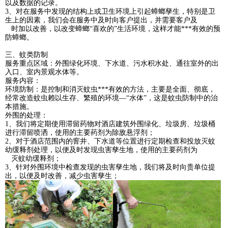
以及数据的记录。
3、对在服务中发现的结构上或卫生环境上引起蟑螂孳生，特别是卫
生上的因素，我们会在服务中及时向客户提出，并需要客户及
时加以改善，以改变蟑螂“喜欢的”生活环境，这样才能***有效的预
防蟑螂。
三、蚊类防制
服务重点区域：外围绿化环境、下水道、污水积水处、通往室外的出
入口、室内景观水体等。
服务内容：
环境防制：是控制和消灭蚊虫***有效的方法，主要是全面、彻底，
经常改造蚊虫赖以生存、繁殖的环境—“水体”，这是蚊虫防制中的治
本措施。
外围的处理：
1、我们将定期使用滞留药物对酒店建筑外围绿化、垃圾房、垃圾桶
进行滞留喷洒，使用的主要药剂为除敌悬浮剂；
2、对于酒店范围内的窨井、下水道等位置进行定期检查和投放灭蚊
幼缓释剂处理，以便及时发现虫害孳生地，使用的主要药剂为
灭蚊幼缓释剂；
3、针对外围环境中检查发现的虫害孳生地，我们将及时向贵单位提
出，以便及时改善，减少虫害孳生；