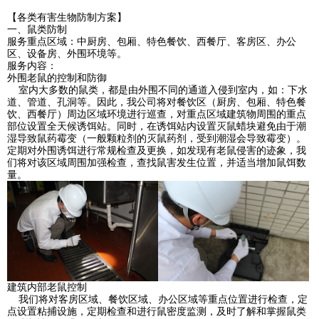
【各类有害生物防制方案】
一、鼠类防制
服务重点区域：中厨房、包厢、特色餐饮、西餐厅、客房区、办公
区、设备房、外围环境等。
服务内容：
外围老鼠的控制和防御
室内大多数的鼠类，都是由外围不同的通道入侵到室内，如：下水
道、管道、孔洞等。因此，我公司将对餐饮区（厨房、包厢、特色餐
饮、西餐厅）周边区域环境进行巡查，对重点区域建筑物周围的重点
部位设置全天候诱饵站。同时，在诱饵站内设置灭鼠蜡块避免由于潮
湿导致鼠药霉变（一般颗粒剂的灭鼠药剂，受到潮湿会导致霉变）。
定期对外围诱饵进行常规检查及更换，如发现有老鼠侵害的迹象，我
们将对该区域周围加强检查，查找鼠害发生位置，并适当增加鼠饵数
量。
建筑内部老鼠控制
我们将对客房区域、餐饮区域、办公区域等重点位置进行检查，定
点设置粘捕设施，定期检查和进行鼠密度监测，及时了解和掌握鼠类