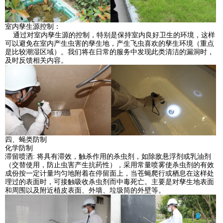
室内孳生源控制：
通过对室内孳生源的控制，特别是保持室内良好卫生的环境，这样
可以避免在室内产生虫害的孳生地，产生飞虫喜欢的孳生环境（重点
是比较潮湿区域）。我们将在日常的服务中发现此类清洁的漏洞时，
及时反馈相关内容。
四、蝇类防制
化学防制
滞留喷洒: 将具有滞效，触杀作用的杀虫剂，如除敌悬浮剂或乳油剂
（交替使用，防止虫害产生抗药性），采用常量喷雾使杀虫剂的有效
成份按一定计量均匀地附着在停留面上，当苍蝇爬行或栖息在这样处
理过的表面时，可接触吸收杀虫剂而中毒死亡。主要是对孳生地表面
和周围以及附近植皮表面、外墙、垃圾筒的外壁等。