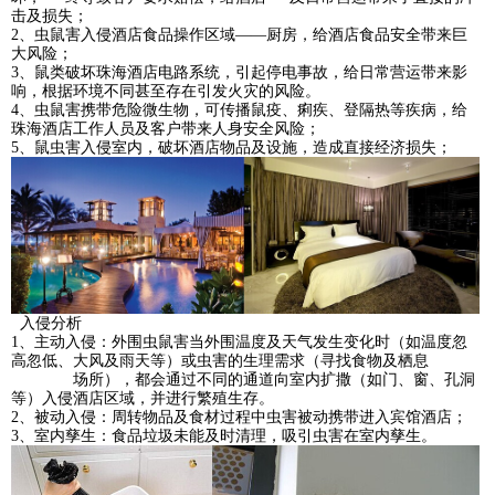
击及损失；
2、虫鼠害入侵酒店食品操作区域——厨房，给酒店食品安全带来巨
大风险；
3、鼠类破坏珠海酒店电路系统，引起停电事故，给日常营运带来影
响，根据环境不同甚至存在引发火灾的风险。
4、虫鼠害携带危险微生物，可传播鼠疫、痢疾、登隔热等疾病，给
珠海酒店工作人员及客户带来人身安全风险；
5、鼠虫害入侵室内，破坏酒店物品及设施，造成直接经济损失；
入侵分析
1、主动入侵：外围虫鼠害当外围温度及天气发生变化时（如温度忽
高忽低、大风及雨天等）或虫害的生理需求（寻找食物及栖息
场所），都会通过不同的通道向室内扩撒（如门、窗、孔洞
等）入侵酒店区域，并进行繁殖生存。
2、被动入侵：周转物品及食材过程中虫害被动携带进入宾馆酒店；
3、室内孳生：食品垃圾未能及时清理，吸引虫害在室内孳生。