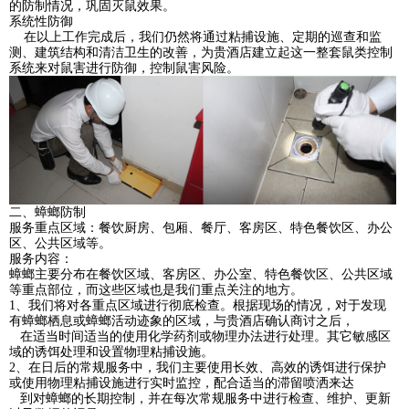
的防制情况，巩固灭鼠效果。
系统性防御
在以上工作完成后，我们仍然将通过粘捕设施、定期的巡查和监
测、建筑结构和清洁卫生的改善，为贵酒店建立起这一整套鼠类控制
系统来对鼠害进行防御，控制鼠害风险。
二、蟑螂防制
服务重点区域：餐饮厨房、包厢、餐厅、客房区、特色餐饮区、办公
区、公共区域等。
服务内容：
蟑螂主要分布在餐饮区域、客房区、办公室、特色餐饮区、公共区域
等重点部位，而这些区域也是我们重点关注的地方。
1、我们将对各重点区域进行彻底检查。根据现场的情况，对于发现
有蟑螂栖息或蟑螂活动迹象的区域，与贵酒店确认商讨之后，
在适当时间适当的使用化学药剂或物理办法进行处理。其它敏感区
域的诱饵处理和设置物理粘捕设施。
2、在日后的常规服务中，我们主要使用长效、高效的诱饵进行保护
或使用物理粘捕设施进行实时监控，配合适当的滞留喷洒来达
到对蟑螂的长期控制，并在每次常规服务中进行检查、维护、更新