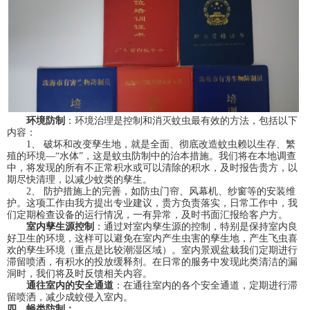
环境防制
：环境治理是控制和消灭蚊虫最有效的方法，包括以下
内容：
1、 破坏和改变孳生地，就是全面、彻底改造蚊虫赖以生存、繁
殖的环境—“水体”，这是蚊虫防制中的治本措施。我们将在本地调查
中，将发现的所有不正常积水或可以清除的积水，及时报告贵方，以
期尽快清理，以减少蚊类的孳生。
2、 防护措施上的完善，如防虫门帘、风幕机、纱窗等的安装维
护。这项工作由我方提出专业建议，贵方负责落实，日常工作中，我
们定期检查设备的运行情况，一有异常，及时书面汇报给客户方。
室内孳生源控制
：通过对室内孳生源的控制，特别是保持室内良
好卫生的环境，这样可以避免在室内产生虫害的孳生地，产生飞虫喜
欢的孳生环境（重点是比较潮湿区域）。室内景观盆栽我们定期进行
滞留喷洒，有积水的投放缓释剂。在日常的服务中发现此类清洁的漏
洞时，我们将及时反馈相关内容。
通往室内的安全通道
：在通往室内的各个安全通道，定期进行滞
留喷洒，减少成蚊侵入室内。
四、蝇类防制：