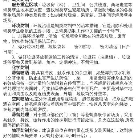
服务重点区域
：垃圾房（桶）、卫生间、公共楼道、商场走道等
蝇类孳生地本底调查：查找蝇类孳生繁殖场所，掌握防制区域的各类
孳生场所的种类及数量：如封闭垃圾箱、果壳箱、卫生间等蝇类孳生
场所。
环境防制
：环境治理是蝇类防制中的治本措施，它是消除和处理
蝇类孳生物质的主要手段，是蝇类防制工作中关键的一个环节。
1、加强环境治理，清除一切堆积物和散在的暴露垃圾，废弃
物，切实作好清理保洁工作。
2、做好垃圾处理。垃圾袋装——密闭贮存——密闭清运（日产
日清）。
3、做好垃圾盛放和运输工具的清洁，垃圾箱（垃圾桶）、垃圾
场等要每天做到基清、角净、定期冲洗、不留污物。
化学防制
滞留喷洒
: 将具有滞效，触杀作用的杀虫剂，如悬浮剂或水乳剂
（交替使用，防止虫害产生抗药性），采 用常量喷雾使杀虫剂的
有效成份按一定计量均匀地附着在停留面上，当苍蝇爬行或栖息在这
样处理过的表面时，可接触吸收杀虫剂而中毒死亡。主要是对孳生地
表面和周围以及附近植皮表面、外墙、垃圾筒的外壁等。
空间喷洒
:在室外环境使用常规喷洒，超低容量喷洒，把杀虫剂喷
洒在空间，使苍蝇直接沾着药粒而中毒死亡，快速杀灭室外的蝇类，
在短时间内降低蝇密度。
滞留处理
：对于重点部位的门（窗）等苍蝇喜欢停留场所，采用
具触杀、持效、缓释作用的涂抹剂进行滞留处理，杀灭在这些场 所表
面停留的苍蝇。
物理防制方法
：建议贵单位在室内重点场所安装灭蝇灯，达到较
好的辅助灭蝇效果（灭蝇灯必须24小时开启）。