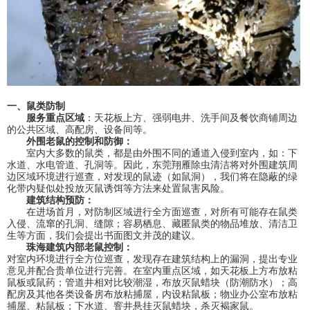
一、鼠类防制
服务重点区域
：天花板上方、强弱电井、洗手间及餐饮商铺周边
的公共区域、高配房、设备间等。
外围老鼠的控制和防御：
室内大多数的鼠类，都是由外围不同的通道入侵到室内，如：下
水道、水电管道、孔洞等。因此，东莞翔雁除虫清洁将对外围建筑周
边区域环境进行巡查，对发现的鼠迹（如鼠洞），我们将在隐蔽的绿
化带内疑似处投放灭鼠诱饵等方法来处置鼠害风险。
建筑结构预防：
在进场首月，对防制区域进行全方面巡查，对所有可能存在鼠类
入侵、流窜的孔洞、缝隙；容易栖息、藏匿鼠类的物品堆放、清洁卫
生等方面，我们会提出书面图文并茂的建议。
珠海建筑内部老鼠控制：
对室内环境进行全方位巡查，发现存在建筑结构上的漏洞，提出专业
意见并配合贵单位进行完善。在室内重点区域，如天花板上方布放粘
鼠板或鼠药；管道井相对比较潮湿，布放灭鼠蜡块（防潮防水）；高
配房及其他各类设备房布放粘捕屋，内设粘鼠板；物业办公室布放粘
捕屋、粘鼠板；下水道、窨井悬挂灭鼠蜡块，杀灭褐家鼠。