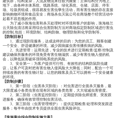
建筑群，结构复杂，人流及物流来往较为频繁；主体结构分为地上、
地下，由各种水体系统、线路系统、绿化系统、仓储、店面、停车
场、垃圾房组成，很容易发生害虫孳生活动，而有害生物的存在直接
影响购物环境和食品安全；商场杀虫灭鼠公司在商场整个经营活动中
起着不容忽视的作用。
为了减小珠海虫害和杀灭处理时对环境和客户的影响，珠海格兰
云天除虫清洁将采用综合虫害防制方法对商场拟定防制区域进行害虫
的控制,包括：环境防制、结构防御。物理防制和化学防制等。
【防制目标】
1、通过现阶段服务，达成这样的目的：为您的员工、顾客创建
一个安全、舒适健康的环境。减少因病媒虫害传播疾病的风险。
2、先进管理：运用先进，专业的技术进行定期检查/监察/控制及
建议确保所服务的环境免受有害生物滋扰，减少有害生物入侵的机
会，以降低鼠害破坏强弱电系统的风险。
3、安全第一：为客户提供可行性、有效性的结构防鼠防虫建
议，让客户可及时把有害生物入侵风险大大降低；同时，配合一个可
持续改善的有害生物计划，让您的顾客及员工可以拥有一个安全健康
的环境。
【防制步骤】
1、第一阶段（虫害杀灭阶段）：对虫害进行全面杀灭服务，最
大限度减小各类虫害在现有区域的各类危害，大大缩减虫害密度。
2、第二阶段（虫害监控阶段）：定期提供除虫师巡查、突发跟
进服务，确保有效管理控制虫害活动。
3、第三阶段（虫害管理维护）：提供定期检查/处理和突发跟进
服务；每半年由技术专员提供全面虫害风险评估。
【珠海害虫综合防制实施方案】