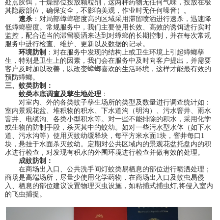
处点胶饵，干燥部位投放颗粒剂，这两种药物无任何气味，投放在极
其隐蔽部位，确保安全，不影响美观，作业时无任何噪音）。
速杀
：对局部蟑螂密度高的区域采用滞留喷洒进行速杀，迅速降
低蟑螂密度。常规服务中，我们主要使用长效、高效的诱饵进行实时
监控，配合适当的滞留喷洒来达到对蟑螂的长期控制，并在每次常规
服务中进行检查、维护、更新以及数据的记录。
环境防制
：对在服务中发现的结构上或卫生环境上引起蟑螂孳
生，特别是卫生上的因素，我们会在服务中及时向客户提出，并需要
客户及时加以改善，以改变蟑螂喜欢的生活环境，这样才能最有效的
预防蟑螂。
三、蚊类防制：
蚊类本底调查及孳生地处理
：
对室内、外的各类蚊子孳生场所的类型及数量进行调查统计如：
室内景观花盆、堆积物的积水、下水道沟（明沟）、污水窨井、雨水
窨井、电缆沟、各类小型积水等。对一些不能排除的积水，采用化学
或生物的防制手段，杀灭其中的蚊幼。如对一些污水型水体（如下水
道、污水沟等）使用灭蚊幼缓释块，每平方米水面1块，窨井每口1
块，悬挂于水面杀灭蚊幼。定期对公共区域内的景观花盆托盘内的积
水进行检查，对发现有积水的外围环境进行检查并做有效的处理。
成蚊防制：
在商场出入口、公共洗手间灯蚊类易栖息的部位进行喷洒处理；
商场是高端场所，尽量少使用化学药物，在商场出入口及蚊虫易侵
入、栖息的部位建议设置物理灭虫设施，如粘捕式捕虫灯,将侵入室内
的飞虫捕捉。