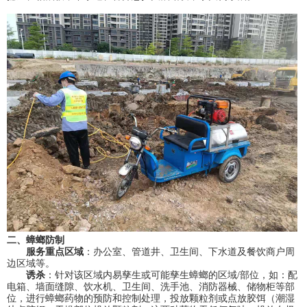
二、蟑螂防制
服务重点区域
：办公室、管道井、卫生间、下水道及餐饮商户周
边区域等。
诱杀
：针对该区域内易孳生或可能孳生蟑螂的区域/部位，如：配
电箱、墙面缝隙、饮水机、卫生间、洗手池、消防器械、储物柜等部
位，进行蟑螂药物的预防和控制处理，投放颗粒剂或点放胶饵（潮湿