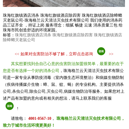
珠海红旗镇酒店消杀
珠海红旗镇
酒店除四害
珠海红旗镇
酒店除蟑螂
灭老鼠公
司-珠海格兰云天清洁灭虫技术有限公司 我们使用的消杀药
品三证齐全 ，持证上岗 服务理念：细腻 畅捷 云速 消杀质量三包 给
珠海市民创造舒适的环境家园。
标签：
珠海红旗镇酒店消杀 珠海红旗镇酒店除四害 珠海红旗镇酒店
除蟑螂灭老鼠公司
<<
如果对虫害防治不够了解，立即点击咨询
>>
其实想要找到合自己心意的虫害防治加盟很简单，最重要的在于
您是否有选择一个好的消杀公司
，珠海格兰云天清洁灭虫技术有限公
司是一家专业从事防疫消毒（室内微生态环境整治）和病媒生物防制
（疾病传播媒介生物：蟑、鼠、蚊、蝇）的专业机构。主要提供消杀
公司,杀虫公司,除虫公司,灭虫公司,病媒生物防治等服务。如果您对上
述产品有加盟的意向或有相关的想法，请马上联系我们的客服
!
请致电：
4001-0567-10
，
珠海格兰云天清洁灭虫技术有限公司，
致力于城市生活环境更美好！