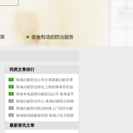
同类文章排行
珠海白蚁防治公司分享家庭白蚁自查
方法，快
珠海白蚁防治持证上岗给珠海市民创
造舒适的
珠海本地老牌白蚁防治公司 珠海老字
号白蚁
珠海白蚁防治中心 珠海白蚁防治所精
准定位
珠海白蚁防治防治快速上门消灭白蚁
公司
珠海除虫除蚁除四害 珠海小区灭鼠除
蟑螂
最新资讯文章