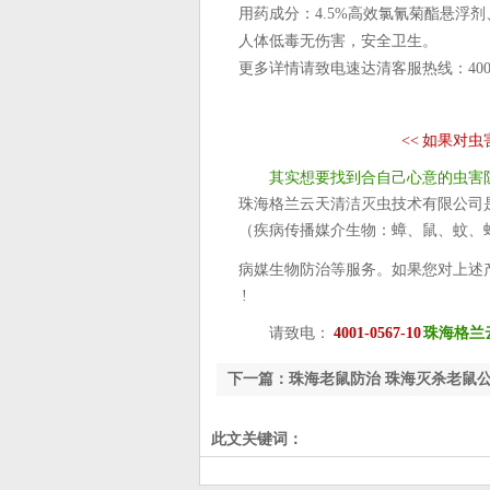
用药成分：4.5%高效氯氰菊酯悬浮剂
人体低毒无伤害，安全卫生。
更多详情请致电速达清客服热线：4001
<<
如果对虫
其实想要找到合自己心意的虫害
珠海格兰云天清洁灭虫技术有限公司
（疾病传播媒介生物：蟑、鼠、蚊、蝇
病媒生物防治等服务。如果您对上述
!
请致电：
4001-0567-10
珠海格兰
下一篇：珠海老鼠防治 珠海灭杀老鼠
此文关键词：