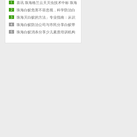
喜讯 珠海格兰云天灭虫技术中标 珠海
市钰
珠海白蚁危害不容忽视，科学防治白
蚁系关键
珠海灭白蚁的方法」专业指南：从识
别到优质
珠海白蚁防治公司与市民分享白蚁带
来的危害
珠海白蚁消杀分享少儿素质培训机构
如何守护