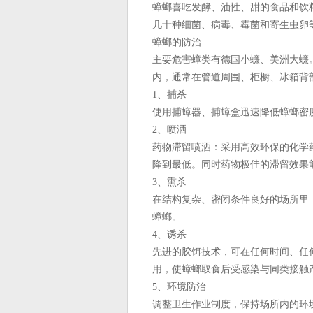
蟑螂喜吃发酵、油性、甜的食品和饮
几十种细菌、病毒、霉菌和寄生虫卵
蟑螂的防治
主要危害蟑类有德国小蠊、美洲大蠊
内，通常在管道周围、柜橱、冰箱背
1、捕杀
使用捕蟑器、捕蟑盒迅速降低蟑螂密
2、喷洒
药物滞留喷洒：采用高效环保的化学
降到最低。同时药物极佳的滞留效果能
3、熏杀
在结构复杂、密闭条件良好的场所里
蟑螂。
4、诱杀
先进的胶饵技术，可在任何时间、任
用，使蟑螂取食后受感染与同类接触
5、环境防治
调整卫生作业制度，保持场所内的环