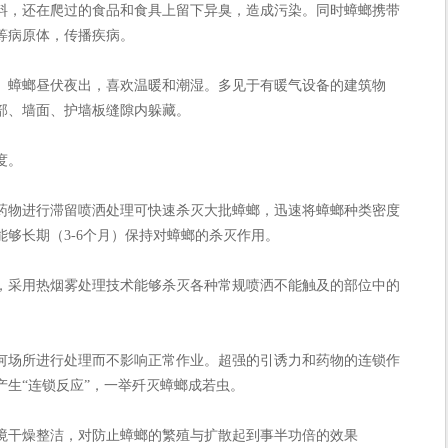
料，还在爬过的食品和食具上留下异臭，造成污染。同时蟑螂携带
等病原体，传播疾病。
。蟑螂昼伏夜出，喜欢温暖和潮湿。多见于有暖气设备的建筑物
部、墙面、护墙板缝隙内躲藏。
度。
药物进行滞留喷洒处理可快速杀灭大批蟑螂，迅速将蟑螂种类密度
够长期（3-6个月）保持对蟑螂的杀灭作用。
，采用热烟雾处理技术能够杀灭各种常规喷洒不能触及的部位中的
何场所进行处理而不影响正常作业。超强的引诱力和药物的连锁作
产生“连锁反应”，一举歼灭蟑螂成若虫。
境干燥整洁，对防止蟑螂的繁殖与扩散起到事半功倍的效果